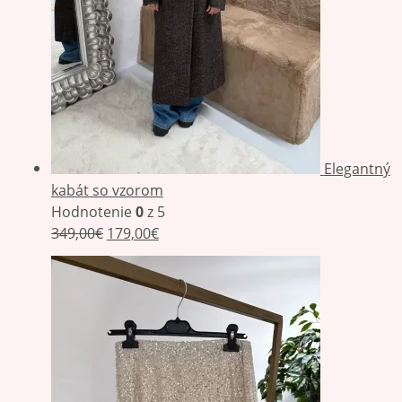
Elegantný
kabát so vzorom
Hodnotenie
0
z 5
349,00
€
179,00
€