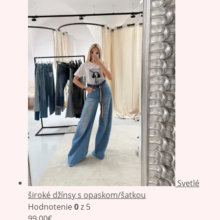
Svetlé
široké džínsy s opaskom/šatkou
Hodnotenie
0
z 5
99,00
€