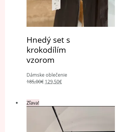
Hnedý set s
krokodílím
vzorom
Dámske oblečenie
185,00
€
129,50
€
Zľava!