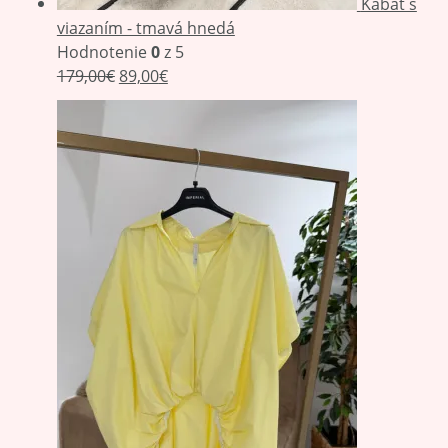
Kabát s
viazaním - tmavá hnedá
Hodnotenie
0
z 5
179,00
€
89,00
€