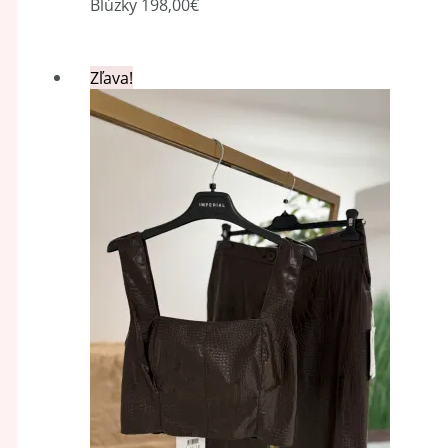
Blúzky
198,00
€
Zľava!