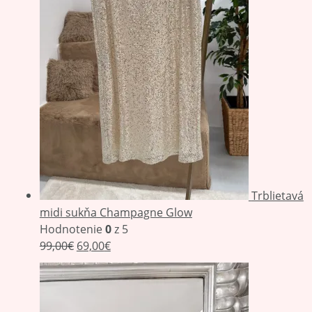
Trblietavá
midi sukňa Champagne Glow
Hodnotenie
0
z 5
99,00
€
69,00
€