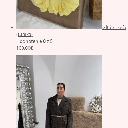
Žltá košeľa
(tunika)
Hodnotenie
0
z 5
109,00
€