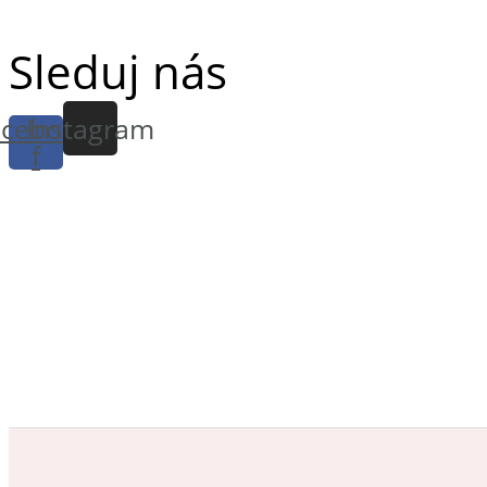
Sleduj nás
cebook-
Instagram
f