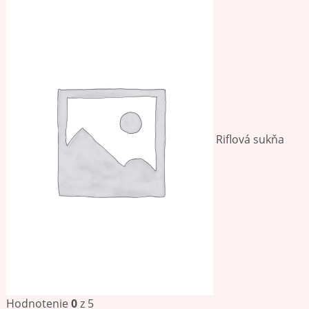
Riflová sukňa
Hodnotenie
0
z 5