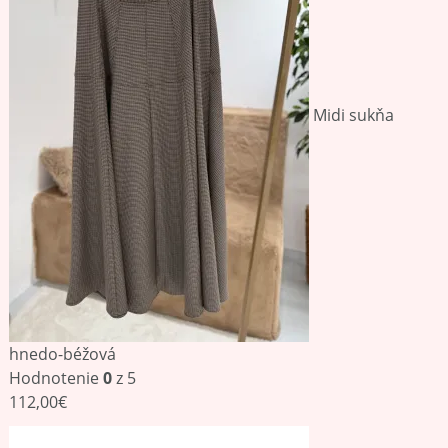
Midi sukňa
hnedo-béžová
Hodnotenie
0
z 5
112,00
€