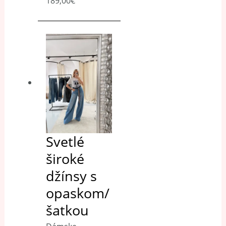
189,00
€
Svetlé
široké
džínsy s
opaskom/
šatkou